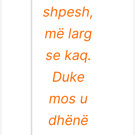
shpesh,
më larg
se kaq.
Duke
mos u
dhënë