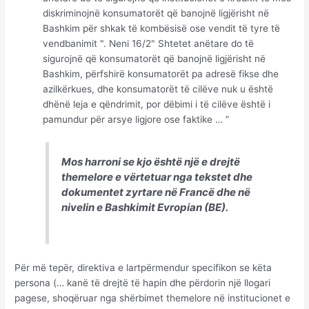
diskriminojnë konsumatorët që banojnë ligjërisht në
Bashkim për shkak të kombësisë ose vendit të tyre të
vendbanimit ". Neni 16/2" Shtetet anëtare do të
sigurojnë që konsumatorët që banojnë ligjërisht në
Bashkim, përfshirë konsumatorët pa adresë fikse dhe
azilkërkues, dhe konsumatorët të cilëve nuk u është
dhënë leja e qëndrimit, por dëbimi i të cilëve është i
pamundur për arsye ligjore ose faktike … ”
Mos harroni se kjo është një e drejtë
themelore e vërtetuar nga tekstet dhe
dokumentet zyrtare në Francë dhe në
nivelin e Bashkimit Evropian (BE).
Për më tepër, direktiva e lartpërmendur specifikon se këta
persona (… kanë të drejtë të hapin dhe përdorin një llogari
pagese, shoqëruar nga shërbimet themelore në institucionet e