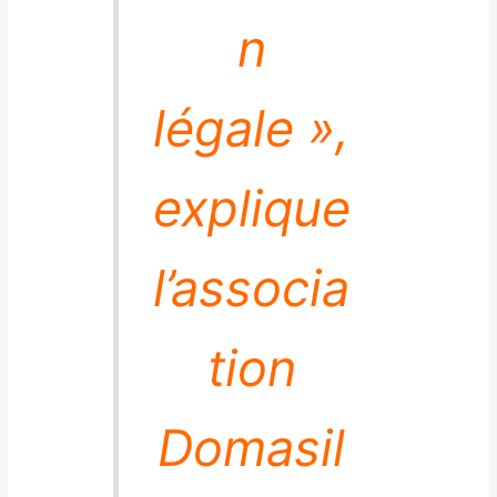
n
légale »,
explique
l’associa
tion
Domasil