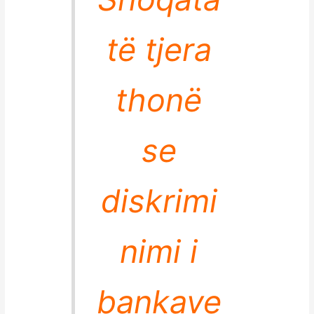
të tjera
thonë
se
diskrimi
nimi i
bankave