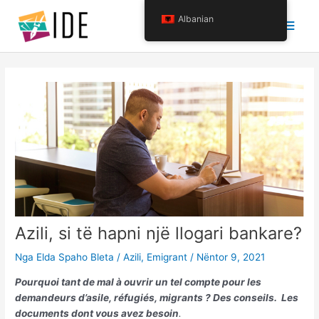
Kalo
Menu
Albanian
tek
përmbajtja
krye
Azili, si të hapni një llogari bankare?
Nga
Elda Spaho Bleta
/
Azili
,
Emigrant
/
Nëntor 9, 2021
Pourquoi tant de mal à ouvrir un tel compte pour les
demandeurs d’asile, réfugiés, migrants ? Des conseils. Les
documents dont vous avez besoin
.