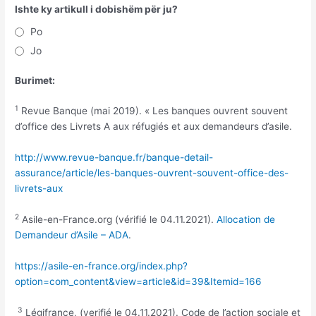
Ishte ky artikull i dobishëm për ju?
Po
Jo
Burimet:
1
Revue Banque (mai 2019). « Les banques ouvrent souvent
d’office des Livrets A aux réfugiés et aux demandeurs d’asile.
http://www.revue-banque.fr/banque-detail-
assurance/article/les-banques-ouvrent-souvent-office-des-
livrets-aux
2
Asile-en-France.org (vérifié le 04.11.2021).
Allocation de
Demandeur d’Asile – ADA
.
https://asile-en-france.org/index.php?
option=com_content&view=article&id=39&Itemid=166
3
Légifrance, (verifié le 04.11.2021). Code de l’action sociale et