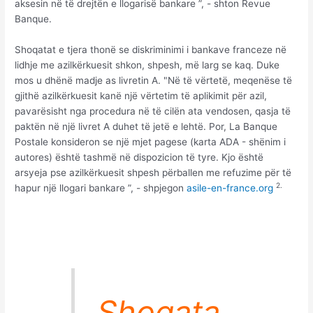
aksesin në të drejtën e llogarisë bankare ”, - shton Revue
Banque.
Shoqatat e tjera thonë se diskriminimi i bankave franceze në
lidhje me azilkërkuesit shkon, shpesh, më larg se kaq. Duke
mos u dhënë madje as livretin A. "Në të vërtetë, meqenëse të
gjithë azilkërkuesit kanë një vërtetim të aplikimit për azil,
pavarësisht nga procedura në të cilën ata vendosen, qasja të
paktën në një livret A duhet të jetë e lehtë. Por, La Banque
Postale konsideron se një mjet pagese (karta ADA - shënim i
autores) është tashmë në dispozicion të tyre. Kjo është
arsyeja pse azilkërkuesit shpesh përballen me refuzime për të
2.
hapur një llogari bankare ”, - shpjegon
asile-en-france.org
Shoqata