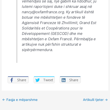
vëmendjes së saj, një gabim ka ndodhur, ju
lutemi raportojeni duke i shkruar asaj në
nancy@oxfamfrance.org. Ky artikull është
botuar me mbështetjen e fondeve të
Agjensisë Franceze të Zhvillimit, Grand Est
Solidarités et Coopérations pour le
Développement (GESCOD) dhe me
mbështetjen e Oxfam Francë. Përmbajtja e
artikujve nuk përfshin strukturat e
sipërpërmendura.
Share
Tweet
Share
Post
←
Faqja e mëparshme
Artikulli tjeter
→
navigation