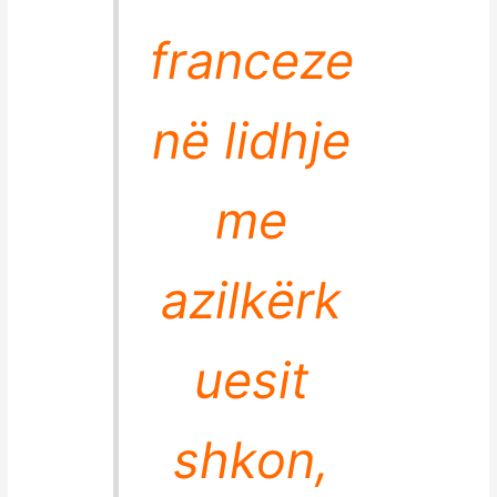
franceze
në lidhje
me
azilkërk
uesit
shkon,