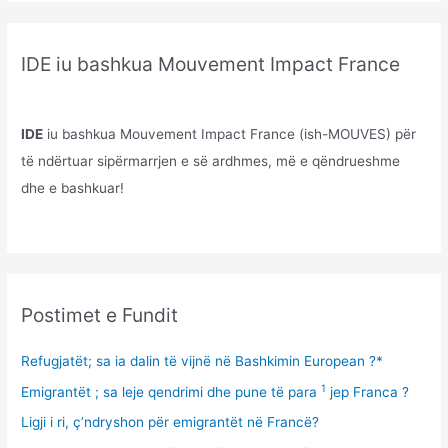
IDE iu bashkua Mouvement Impact France
IDE
iu bashkua Mouvement Impact France (ish-MOUVES) për
të ndërtuar sipërmarrjen e së ardhmes, më e qëndrueshme
dhe e bashkuar!
Postimet e Fundit
Refugjatët; sa ia dalin të vijnë në Bashkimin European ?*
1
Emigrantët ; sa leje qendrimi dhe pune të para
jep Franca ?
Ligji i ri, ç’ndryshon për emigrantët në Francë?