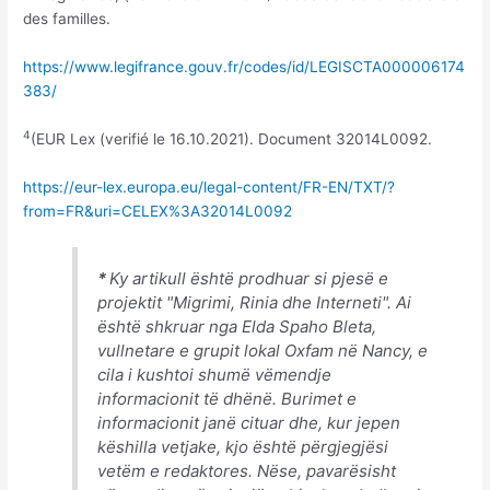
des familles.
https://www.legifrance.gouv.fr/codes/id/LEGISCTA000006174
383/
4
(EUR Lex (verifié le 16.10.2021). Document 32014L0092.
https://eur-lex.europa.eu/legal-content/FR-EN/TXT/?
from=FR&uri=CELEX%3A32014L0092
*
Ky artikull është prodhuar si pjesë e
projektit "Migrimi, Rinia dhe Interneti". Ai
është shkruar nga Elda Spaho Bleta,
vullnetare e grupit lokal Oxfam në Nancy, e
cila i kushtoi shumë vëmendje
informacionit të dhënë. Burimet e
informacionit janë cituar dhe, kur jepen
këshilla vetjake, kjo është përgjegjësi
vetëm e redaktores. Nëse, pavarësisht