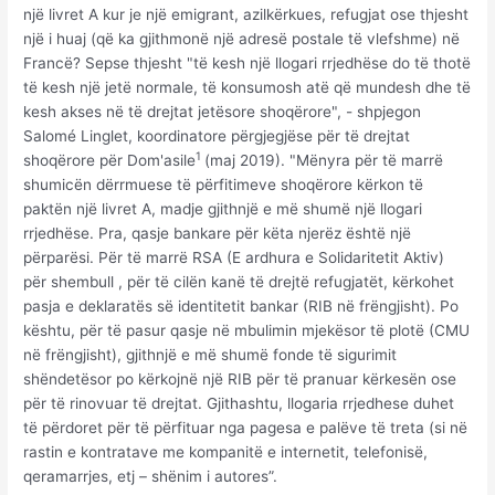
një livret A kur je një emigrant, azilkërkues, refugjat ose thjesht
një i huaj (që ka gjithmonë një adresë postale të vlefshme) në
Francë? Sepse thjesht "të kesh një llogari rrjedhëse do të thotë
të kesh një jetë normale, të konsumosh atë që mundesh dhe të
kesh akses në të drejtat jetësore shoqërore", - shpjegon
Salomé Linglet, koordinatore përgjegjëse për të drejtat
1
shoqërore për Dom'asile
(maj 2019). "Mënyra për të marrë
shumicën dërrmuese të përfitimeve shoqërore kërkon të
paktën një livret A, madje gjithnjë e më shumë një llogari
rrjedhëse. Pra, qasje bankare për këta njerëz është një
përparësi. Për të marrë RSA (E ardhura e Solidaritetit Aktiv)
për shembull , për të cilën kanë të drejtë refugjatët, kërkohet
pasja e deklaratës së identitetit bankar (RIB në frëngjisht). Po
kështu, për të pasur qasje në mbulimin mjekësor të plotë (CMU
në frëngjisht), gjithnjë e më shumë fonde të sigurimit
shëndetësor po kërkojnë një RIB për të pranuar kërkesën ose
për të rinovuar të drejtat. Gjithashtu, llogaria rrjedhese duhet
të përdoret për të përfituar nga pagesa e palëve të treta (si në
rastin e kontratave me kompanitë e internetit, telefonisë,
qeramarrjes, etj – shënim i autores”.