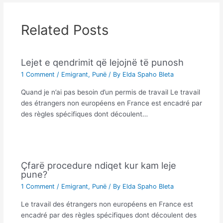
Related Posts
Lejet e qendrimit që lejojnë të punosh
1 Comment
/
Emigrant
,
Punë
/ By
Elda Spaho Bleta
Quand je n’ai pas besoin d’un permis de travail Le travail
des étrangers non européens en France est encadré par
des règles spécifiques dont découlent…
Çfarë procedure ndiqet kur kam leje
pune?
1 Comment
/
Emigrant
,
Punë
/ By
Elda Spaho Bleta
Le travail des étrangers non européens en France est
encadré par des règles spécifiques dont découlent des