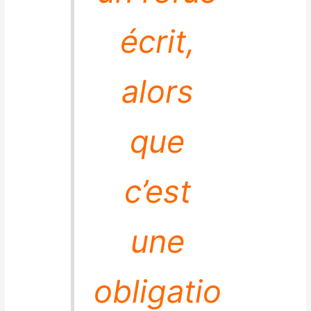
écrit,
alors
que
c’est
une
obligatio