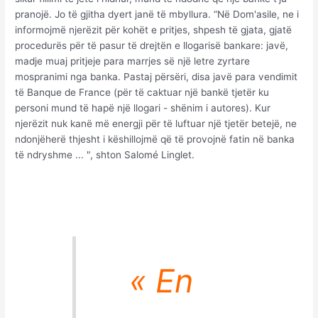
pranojë. Jo të gjitha dyert janë të mbyllura. “Në Dom'asile, ne i
informojmë njerëzit për kohët e pritjes, shpesh të gjata, gjatë
procedurës për të pasur të drejtën e llogarisë bankare: javë,
madje muaj pritjeje para marrjes së një letre zyrtare
mospranimi nga banka. Pastaj përsëri, disa javë para vendimit
të Banque de France (për të caktuar një bankë tjetër ku
personi mund të hapë një llogari - shënim i autores). Kur
njerëzit nuk kanë më energji për të luftuar një tjetër betejë, ne
ndonjëherë thjesht i këshillojmë që të provojnë fatin në banka
të ndryshme ... ", shton Salomé Linglet.
« En