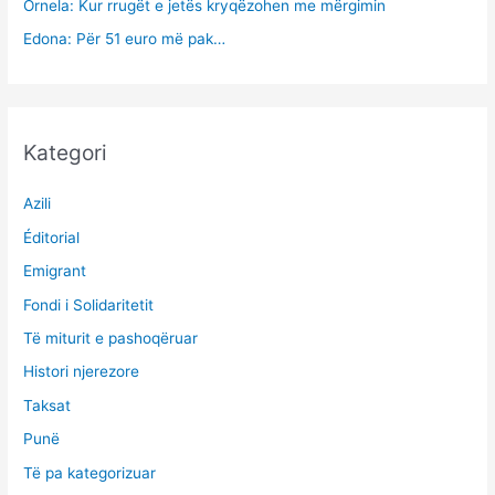
Ornela: Kur rrugët e jetës kryqëzohen me mërgimin
Edona: Për 51 euro më pak…
Kategori
Azili
Éditorial
Emigrant
Fondi i Solidaritetit
Të miturit e pashoqëruar
Histori njerezore
Taksat
Punë
Të pa kategorizuar