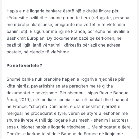
Hapja e një llogarie bankare është një e drejtë ligjore për
kërkuesit e azilit dhe shumë grupe të tjera (refugjatë, persona
me mbrotje plotësuese, emigrantë me vërtetim të vlefshëm
banimi etj). E siguruar me ligj në Francë, por edhe në nivelin e
Bashkimit Europian. Dy dokumentet bazë që kërkohen, në
bazë të ligjit, janë vërtetimi i kërkesës për azil dhe adresa
postale, në gjendje të vlefshme.
Po në të vërtetë ?
Shumë banka nuk pranojnë hapjen e llogarive rrjedhëse për
këta njerëz, pavarësisht se ata paraqiten me të gjitha
dokumentet e nevojshme. Për shembull, sipas Revue Banque
1
(maj, 2019), një media e specializuar në bankat dhe financat
në Francë, "shoqata Dom'asile, e cila mbështet njerëzit e
mërguar në procedurat e tyre, vëren se atyre u lëshohen më
shumë livrete A (një tip llogarie kursimesh - shënim i autores)
sesa u lejohet hapja e llogarie rrjedhëse ... Me shoqatat e tjera,
Dom'asile kërkon të sfidojë Banque de France në lidhje me