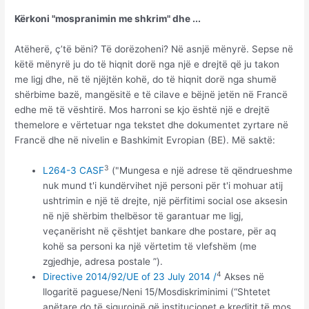
Kërkoni "mospranimin me shkrim" dhe ...
Atëherë, ç’të bëni? Të dorëzoheni? Në asnjë mënyrë. Sepse në
këtë mënyrë ju do të hiqnit dorë nga një e drejtë që ju takon
me ligj dhe, në të njëjtën kohë, do të hiqnit dorë nga shumë
shërbime bazë, mangësitë e të cilave e bëjnë jetën në Francë
edhe më të vështirë. Mos harroni se kjo është një e drejtë
themelore e vërtetuar nga tekstet dhe dokumentet zyrtare në
Francë dhe në nivelin e Bashkimit Evropian (BE). Më saktë:
3
L264-3 CASF
("Mungesa e një adrese të qëndrueshme
nuk mund t'i kundërvihet një personi për t'i mohuar atij
ushtrimin e një të drejte, një përfitimi social ose aksesin
në një shërbim thelbësor të garantuar me ligj,
veçanërisht në çështjet bankare dhe postare, për aq
kohë sa personi ka një vërtetim të vlefshëm (me
zgjedhje, adresa postale ”).
4
Directive 2014/92/UE of 23 July 2014 /
Akses në
llogaritë paguese/Neni 15/Mosdiskriminimi (“Shtetet
anëtare do të sigurojnë që institucionet e kreditit të mos