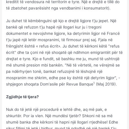
kreditit të vendosura në territorin e tyre. Një e drejtë e tillë do
të zbatohet pavarësisht nga vendbanimi i konsumatorit).
Ju duhet të këmbëngulni që kjo e drejtë ligjore t’ju jepet. Një
bankë që refuzon t’ju hapë një llogari kur ju i tregoni
dokumentet e nevojshme ligjore, ka detyrimin ligjor në Francë
t'ju japë një letër mospranimi, të firmosur prej saj. Fjala në
frëngjisht është « refus écrit». Ju duhet të kërkoni këtë "refus
écrit" dhe ta çoni në një shoqatë që ndihmon emigrantët për të
drejtat e tyre. Kjo e fundit, së bashku me ju, mund të ushtrojë
më shumë presion mbi bankën. "Në të vërtetë, ne vërejmë se
pa ndërhyrjen tonë, bankat refuzojnë të lëshojnë një
mospranim me shkrim, edhe pse ky është një detyrim ligjor", -
1
shpjegon shoqata Dom'asile për Revue Banque
(Maj 2019).
Zgjidhje të tjera?
Nuk do të jetë një procedurë e lehtë dhe, aq më pak, e
shkurtër. Por ia vlen. Një mundësi tjetër? Shkoni në sa më
shumë banka dhe kërkoni të hapni një llogari rrjedhëse! Edhe
sikur fillimi të jetë i hidhur, mund të ndodhë që një bankë t’ju