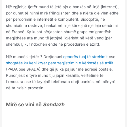
Një zgjidhje tjetër mund të jetë ajo e bankës në linjë (internet),
por duhet të njihni mirë frëngjishten dhe e njëjta gjë vlen edhe
për përdorimin e internetit e kompjuterit. Sidoqoftë, në
shumicën e rasteve, bankat në linjë kërkojnë një leje qëndrimi
në Francë. Ky kusht përjashton shumë grupe emigrantësh,
megjithëse ata mund të jetojnë ligjërisht në këtë vend (për
shembull, kur ndodhen ende në procedurën e azilit).
Një mundësi tjetër ? Drejtohuni
qendrës tuaj të strehimit
ose
shoqatës ku keni kryer pararregjistrimin e kërkesës së azilit
(PADA ose SPADA) dhe që ju ka pajisur me adresë postale.
Punonjësit e tyre mund t’ju japin këshilla, vërtetime të
firmosura ose të kryejnë telefonata drejt bankës, në mënyrë
që ta nxisin procesin.
Mirë se vini në
Sondazh