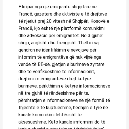
E krijuar nga një emigrante shqiptare në
Francë, gazetare dhe aktiviste e të drejtave
të njeriut prej 20 vitesh në Shqipëri, Kosovë e
Francë, kjo është një platformë komunikimi
dhe advokacie për emigrantët. Në 3 gjuhë:
shqip, anglisht dhe frëngjisht. Thelbi i saj
qendron në identifikimin e nevojave për
informim të emigrantëve që nuk vijnë nga
vende të BE-së, gjetjen e burimeve zyrtare
dhe të verifikueshme të informacionit,
drejtimin e emigrantëve drejt këtyre
burimeve, përkthimin e këtyre informacioneve
në tre gjuhë të rëndësishme për ta,
përshtatjen e informacioneve në një formë të
thjeshtë e të kuptueshme, hedhjen e tyre në
kanale komunikimi lehtësisht të
aksesueshme. Këto kanale irnformimi do të