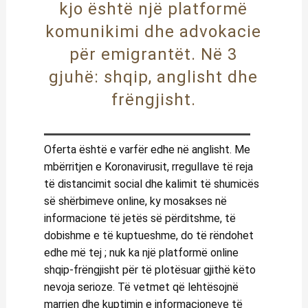
kjo është një platformë
komunikimi dhe advokacie
për emigrantët. Në 3
gjuhë: shqip, anglisht dhe
frëngjisht.
Oferta është e varfër edhe në anglisht. Me
mbërritjen e Koronavirusit, rregullave të reja
të distancimit social dhe kalimit të shumicës
së shërbimeve online, ky mosakses në
informacione të jetës së përditshme, të
dobishme e të kuptueshme, do të rëndohet
edhe më tej ; nuk ka një platformë online
shqip-frëngjisht për të plotësuar gjithë këto
nevoja serioze. Të vetmet që lehtësojnë
marrjen dhe kuptimin e informacioneve të