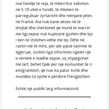
ose familje të reja, të mbërritur sidomos
në 5-10 vitet e fundit, të mbeten të
parregulluar zyrtarisht dhe mënjanë jetës
në Francë. Ata nuk kanë akses në të
drejtat dhe shërbimet që mund të marrin
me ligj sepse nuk kuptojnë gjuhën dhe kjo
i bën të izolohen edhe më tej. Edhe në
rastin më të mirë, për atë pjesë tashmë të
ligjëruar, izolimi nga informimi ngelet një
e vërtetë e madhe sepse, siç shpjegohet
më lart, bëhet fjalë për një komunitet të ri
emigrantësh, që nuk ka patur kohë dhe
mundësi ta njohë e përdorë frëngjishten.
Eshtë një publik larg informacionit.