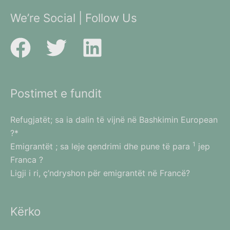
We’re Social | Follow Us
Postimet e fundit
Refugjatët; sa ia dalin të vijnë në Bashkimin European
?*
1
Emigrantët ; sa leje qendrimi dhe pune të para
jep
Franca ?
Ligji i ri, ç’ndryshon për emigrantët në Francë?
Kërko