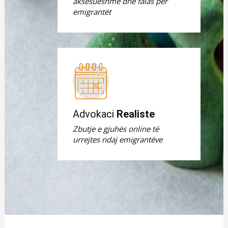
aksesueshme dhe falas për
emigrantët
Advokaci
Realiste
Zbutje e gjuhës online të
urrejtes ndaj emigrantëve