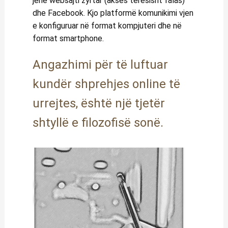
jenë websajti zyrtar (akses tërësisht falas)
dhe Facebook. Kjo platformë komunikimi vjen
e konfiguruar në format kompjuteri dhe në
format smartphone.
Angazhimi për të luftuar
kundër shprehjes online të
urrejtes, është një tjetër
shtyllë e filozofisë sonë.