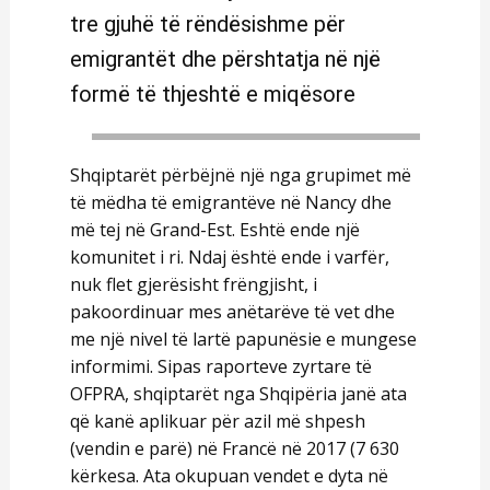
tre gjuhë të rëndësishme për
emigrantët dhe përshtatja në një
formë të thjeshtë e miqësore
Shqiptarët përbëjnë një nga grupimet më
të mëdha të emigrantëve në Nancy dhe
më tej në Grand-Est. Eshtë ende një
komunitet i ri. Ndaj është ende i varfër,
nuk flet gjerësisht frëngjisht, i
pakoordinuar mes anëtarëve të vet dhe
me një nivel të lartë papunësie e mungese
informimi. Sipas raporteve zyrtare të
OFPRA, shqiptarët nga Shqipëria janë ata
që kanë aplikuar për azil më shpesh
(vendin e parë) në Francë në 2017 (7 630
kërkesa. Ata okupuan vendet e dyta në