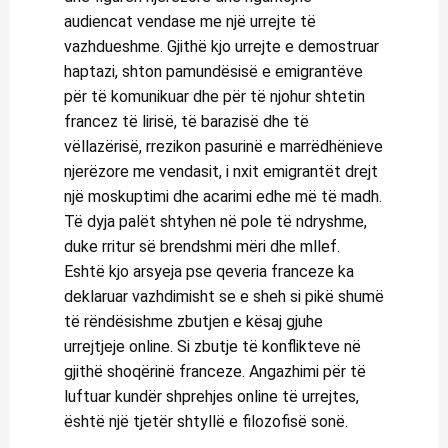
audiencat vendase me një urrejte të
vazhdueshme. Gjithë kjo urrejte e demostruar
haptazi, shton pamundësisë e emigrantëve
për të komunikuar dhe për të njohur shtetin
francez të lirisë, të barazisë dhe të
vëllazërisë, rrezikon pasurinë e marrëdhënieve
njerëzore me vendasit, i nxit emigrantët drejt
një moskuptimi dhe acarimi edhe më të madh.
Të dyja palët shtyhen në pole të ndryshme,
duke rritur së brendshmi mëri dhe mllef.
Eshtë kjo arsyeja pse qeveria franceze ka
deklaruar vazhdimisht se e sheh si pikë shumë
të rëndësishme zbutjen e kësaj gjuhe
urrejtjeje online. Si zbutje të konflikteve në
gjithë shoqërinë franceze. Angazhimi për të
luftuar kundër shprehjes online të urrejtes,
është një tjetër shtyllë e filozofisë sonë.