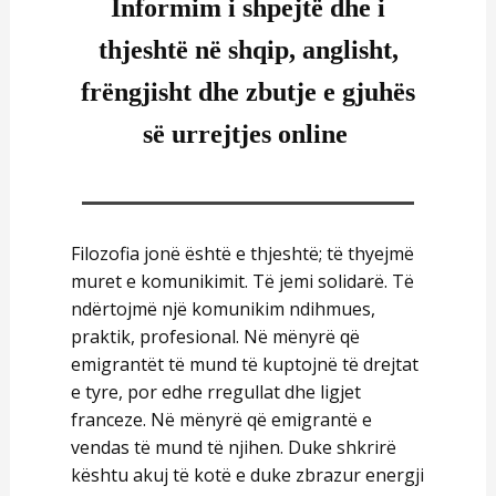
Informim i shpejtë dhe i
thjeshtë në shqip, anglisht,
frëngjisht dhe zbutje e gjuhës
së urrejtjes online
Filozofia jonë është e thjeshtë; të thyejmë
muret e komunikimit. Të jemi solidarë. Të
ndërtojmë një komunikim ndihmues,
praktik, profesional. Në mënyrë që
emigrantët të mund të kuptojnë të drejtat
e tyre, por edhe rregullat dhe ligjet
franceze. Në mënyrë që emigrantë e
vendas të mund të njihen. Duke shkrirë
kështu akuj të kotë e duke zbrazur energji