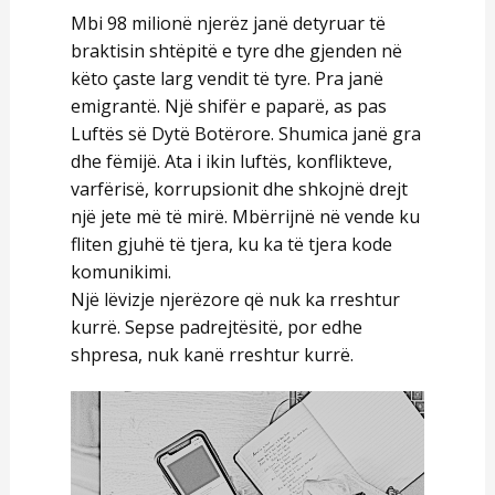
Mbi 98 milionë njerëz janë detyruar të
Filozofia jonë
braktisin shtëpitë e tyre dhe gjenden në
këto çaste larg vendit të tyre. Pra janë
emigrantë. Një shifër e paparë, as pas
Luftës së Dytë Botërore. Shumica janë gra
dhe fëmijë. Ata i ikin luftës, konflikteve,
varfërisë, korrupsionit dhe shkojnë drejt
një jete më të mirë. Mbërrijnë në vende ku
fliten gjuhë të tjera, ku ka të tjera kode
komunikimi.
Një lëvizje njerëzore që nuk ka rreshtur
kurrë. Sepse padrejtësitë, por edhe
shpresa, nuk kanë rreshtur kurrë.