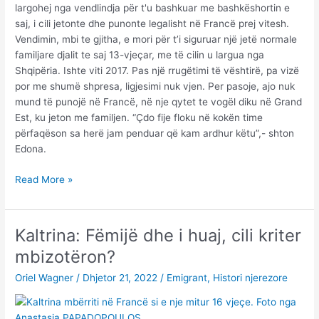
largohej nga vendlindja për t'u bashkuar me bashkëshortin e
saj, i cili jetonte dhe punonte legalisht në Francë prej vitesh.
Vendimin, mbi te gjitha, e mori për t’i siguruar një jetë normale
familjare djalit te saj 13-vjeçar, me të cilin u largua nga
Shqipëria. Ishte viti 2017. Pas një rrugëtimi të vështirë, pa vizë
por me shumë shpresa, ligjesimi nuk vjen. Per pasoje, ajo nuk
mund të punojë në Francë, në nje qytet te vogël diku në Grand
Est, ku jeton me familjen. “Çdo fije floku në kokën time
përfaqëson sa herë jam penduar që kam ardhur këtu”,- shton
Edona.
Edona:
Read More »
Për
51
euro
Kaltrina: Fëmijë dhe i huaj, cili kriter
më
mbizotëron?
pak…
Oriel Wagner
/
Dhjetor 21, 2022
/
Emigrant
,
Histori njerezore