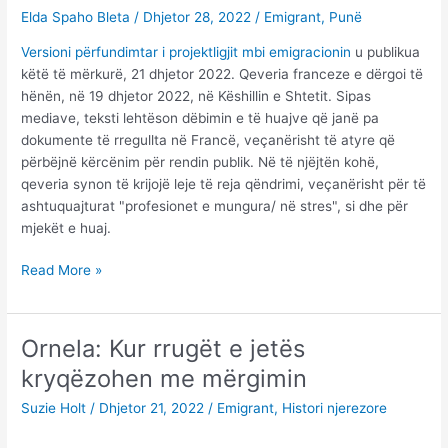
pune
Elda Spaho Bleta
/
Dhjetor 28, 2022
/
Emigrant
,
Punë
të
Versioni përfundimtar i projektligjit mbi emigracionin
u publikua
para
këtë të mërkurë, 21 dhjetor 2022. Qeveria franceze e dërgoi të
1
hënën, në 19 dhjetor 2022, në Këshillin e Shtetit. Sipas
jep
mediave, teksti lehtëson dëbimin e të huajve që janë pa
Franca
dokumente të rregullta në Francë, veçanërisht të atyre që
?
përbëjnë kërcënim për rendin publik. Në të njëjtën kohë,
qeveria synon të krijojë leje të reja qëndrimi, veçanërisht për të
ashtuquajturat "profesionet e mungura/ në stres", si dhe për
mjekët e huaj.
Ligji
Read More »
i
ri,
ç’ndryshon
Ornela: Kur rrugët e jetës
për
kryqëzohen me mërgimin
emigrantët
në
Suzie Holt
/
Dhjetor 21, 2022
/
Emigrant
,
Histori njerezore
Francë?