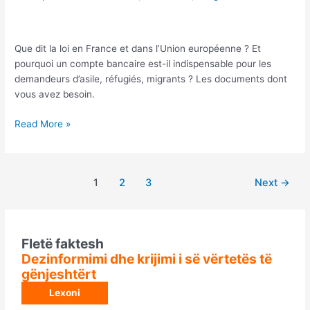
Que dit la loi en France et dans l’Union européenne ? Et
pourquoi un compte bancaire est-il indispensable pour les
demandeurs d’asile, réfugiés, migrants ? Les documents dont
vous avez besoin.
Emigrant,
Read More »
pse
kaq
e
Post
1
2
3
Next
→
vështirë
pagination
hapja
llogarisë
në
Fletë faktesh
bankë?
Dezinformimi dhe krijimi i së vërtetës të
gënjeshtërt
Lexoni