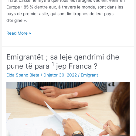
Il faut casser le mythe que tous les réfugiés veulent venir en
Europe : 85 % d’entre eux, à travers le monde, sont dans les
pays de premier asile, qui sont limitrophes de leur pays
d’origine ».
Refugjatët;
Read More »
sa
ia
dalin
Emigrantët ; sa leje qendrimi dhe
të
1
pune të para
jep Franca ?
vijnë
në
Elda Spaho Bleta
/
Dhjetor 30, 2022
/
Emigrant
Bashkimin
European
?
*