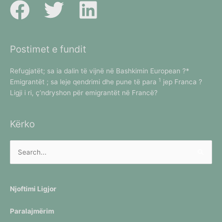
Postimet e fundit
Refugjatët; sa ia dalin të vijnë në Bashkimin European ?*
1
Emigrantët ; sa leje qendrimi dhe pune të para
jep Franca ?
Ligji i ri, ç’ndryshon për emigrantët në Francë?
Kërko
Kërko
Njoftimi Ligjor
Paralajmërim