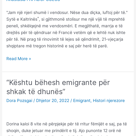
"Jam një njeri shumë i vendosur. Nëse dua diçka, luftoj për të."
*
Sytë e Kaltrinës
, si gjithmonë stolisur me një vijë të mprehtë
peneli, shkëlqejnë me vendosmëri. E megjithatë, marrja e të
drejtës për të qëndruar në Francë vetëm që e lehtë nuk ishte
për të. Në prag të rinovimit të lejes së qëndrimit, 21-vjeçarja
shqiptare më tregon historinë e saj për herë të parë.
Kaltrina:
Read More »
Fëmijë
dhe
i
“Kështu bëhesh emigrante për
huaj,
shkak të dhunës”
cili
kriter
Dora Pozsgai
/
Dhjetor 20, 2022
/
Emigrant
,
Histori njerezore
mbizotëron?
Dorina kaloi 8 vite në përpjekje për të rritur fëmijët e saj, pa të
shoqin, duke jetuar me prindërit e tij. Ajo punonte 12 orë në