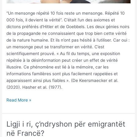
“Un mensonge répété 10 fois reste un mensonge. Répété 10
000 fois, il devient la vérité”. C’était l’un des axiomes et
dictons préférés d’Hitler et de Goebbels. Les deux génies noirs
de la propagande ne connaissaient que trop bien cette vérité
de la nature humaine. Et ils n’ont pas hésité à l’utiliser. Car oui :
un mensonge peut se transformer en vérité. C’est
scientifiquement prouvé. « Au fil du temps, une exposition
répétée à la désinformation peut créer un effet de vérité
illusoire. Ce phénomène est lié à la mémoire, car les
informations familières sont plus facilement rappelées et
apparaissent ainsi plus fiables ». (De Keersmaecker et al.
(2020). Hasher et al. (1977).
Emigrantët
Read More »
;
sa
leje
Ligji i ri, ç’ndryshon për emigrantët
qendrimi
në Francë?
dhe