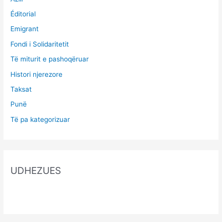
Éditorial
Emigrant
Fondi i Solidaritetit
Të miturit e pashoqëruar
Histori njerezore
Taksat
Punë
Të pa kategorizuar
UDHEZUES