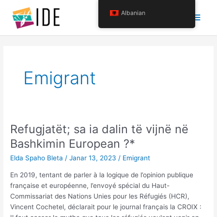
Kalo
Menu
Albanian
tek
përmbajtja
krye
Emigrant
Refugjatët; sa ia dalin të vijnë në
Bashkimin European ?*
Elda Spaho Bleta
/
Janar 13, 2023
/
Emigrant
En 2019, tentant de parler à la logique de l’opinion publique
française et européenne, l’envoyé spécial du Haut-
Commissariat des Nations Unies pour les Réfugiés (HCR),
Vincent Cochetel, déclarait pour le journal français la CROIX :