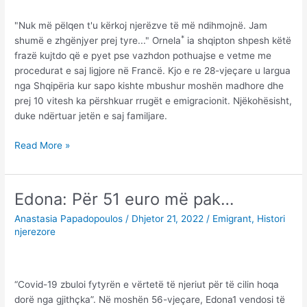
"Nuk më pëlqen t'u kërkoj njerëzve të më ndihmojnë. Jam
*
shumë e zhgënjyer prej tyre..." Ornela
ia shqipton shpesh këtë
frazë kujtdo që e pyet pse vazhdon pothuajse e vetme me
procedurat e saj ligjore në Francë. Kjo e re 28-vjeçare u largua
nga Shqipëria kur sapo kishte mbushur moshën madhore dhe
prej 10 vitesh ka përshkuar rrugët e emigracionit. Njëkohësisht,
duke ndërtuar jetën e saj familjare.
Ornela:
Read More »
Kur
rrugët
e
Edona: Për 51 euro më pak…
jetës
Anastasia Papadopoulos
/
Dhjetor 21, 2022
/
Emigrant
,
Histori
kryqëzohen
njerezore
me
mërgimin
“Covid-19 zbuloi fytyrën e vërtetë të njeriut për të cilin hoqa
dorë nga gjithçka”. Në moshën 56-vjeçare, Edona1 vendosi të