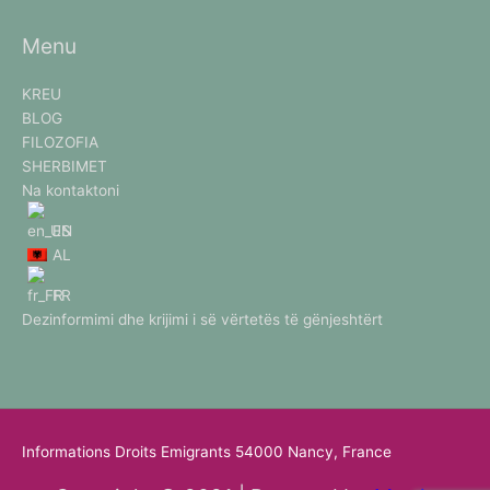
Menu
KREU
BLOG
FILOZOFIA
SHERBIMET
Na kontaktoni
EN
AL
FR
Dezinformimi dhe krijimi i së vërtetës të gënjeshtërt
Informations Droits Emigrants 54000 Nancy, France