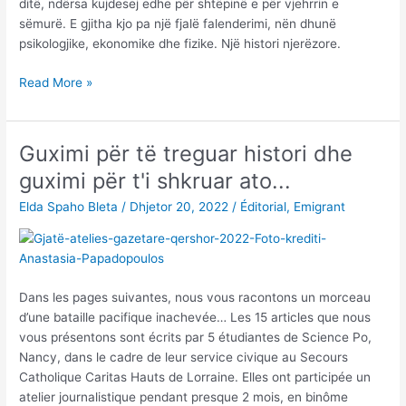
ditë, ndërsa kujdesej edhe për shtëpinë e për vjehrrin e
sëmurë. E gjitha kjo pa një fjalë falenderimi, nën dhunë
psikologjike, ekonomike dhe fizike. Një histori njerëzore.
“Kështu
Read More »
bëhesh
emigrante
për
Guximi për të treguar histori dhe
shkak
guximi për t'i shkruar ato...
të
dhunës”
Elda Spaho Bleta
/
Dhjetor 20, 2022
/
Éditorial
,
Emigrant
Dans les pages suivantes, nous vous racontons un morceau
d’une bataille pacifique inachevée… Les 15 articles que nous
vous présentons sont écrits par 5 étudiantes de Science Po,
Nancy, dans le cadre de leur service civique au Secours
Catholique Caritas Hauts de Lorraine. Elles ont participée un
atelier journalistique pendant presque 2 mois, en binôme