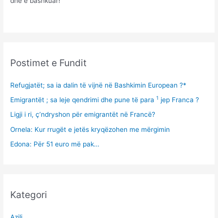
dhe e bashkuar!
Postimet e Fundit
Refugjatët; sa ia dalin të vijnë në Bashkimin European ?*
1
Emigrantët ; sa leje qendrimi dhe pune të para
jep Franca ?
Ligji i ri, ç’ndryshon për emigrantët në Francë?
Ornela: Kur rrugët e jetës kryqëzohen me mërgimin
Edona: Për 51 euro më pak…
Kategori
Azili