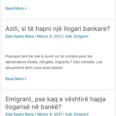
Guximi
Read More »
për
të
treguar
Azili, si të hapni një llogari bankare?
histori
Elda Spaho Bleta
/
Nëntor 9, 2021
/
Azili
,
Emigrant
dhe
guximi
për
t'i
Pourquoi tant de mal à ouvrir un tel compte pour les
shkruar
demandeurs d’asile, réfugiés, migrants ? Des conseils. Les
ato...
documents dont vous avez besoin.
Azili,
Read More »
si
të
hapni
Emigrant, pse kaq e vështirë hapja
një
llogarisë në bankë?
llogari
bankare?
Elda Spaho Bleta
/
Nëntor 9, 2021
/
Azili
,
Emigrant