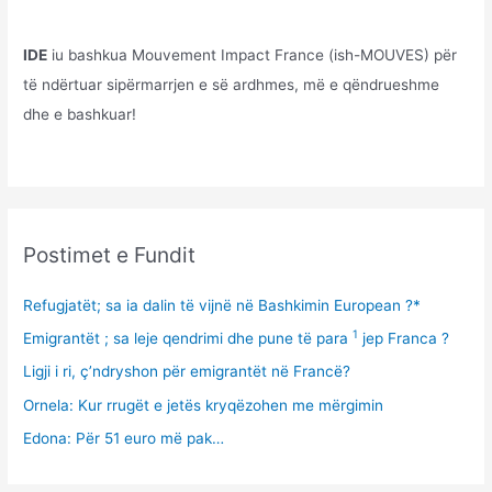
IDE
iu bashkua Mouvement Impact France (ish-MOUVES) për
të ndërtuar sipërmarrjen e së ardhmes, më e qëndrueshme
dhe e bashkuar!
Postimet e Fundit
Refugjatët; sa ia dalin të vijnë në Bashkimin European ?*
1
Emigrantët ; sa leje qendrimi dhe pune të para
jep Franca ?
Ligji i ri, ç’ndryshon për emigrantët në Francë?
Ornela: Kur rrugët e jetës kryqëzohen me mërgimin
Edona: Për 51 euro më pak…