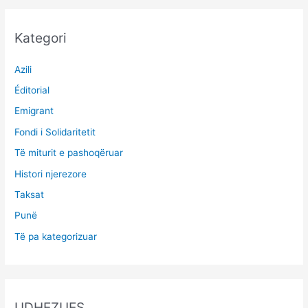
Kategori
Azili
Éditorial
Emigrant
Fondi i Solidaritetit
Të miturit e pashoqëruar
Histori njerezore
Taksat
Punë
Të pa kategorizuar
UDHEZUES