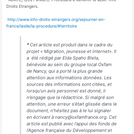
Droits Etrangers.
http://www.info-droits-etrangers.org/sejourner-en-
france/lasile/la-procedure/#territoire
*
Cet article est produit dans le cadre du
projet « Migration, jeunesse et internet». Il
a été rédigé par Elda Spaho Bleta,
bénévole au sein du groupe local Oxfam
de Nancy, qui a porté la plus grande
attention aux informations données. Les
sources des informations sont citées, et
lorsqu’un avis personnel est donné, il
n’engage que la rédactrice. Si malgré son
attention, une erreur s’était glissée dans le
document, n’hésitez pas à le lui signaler
en écrivant à nancy@oxfamfrance.org. Cet
article est publié avec l’appui des fonds de
l’Agence française du Développement et