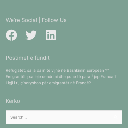
We’re Social | Follow Us
Postimet e fundit
Refugjatët; sa ia dalin të vijnë në Bashkimin European ?*
1
Emigrantët ; sa leje qendrimi dhe pune të para
jep Franca ?
Ligji i ri, ç’ndryshon për emigrantët në Francë?
Kërko
Kërko