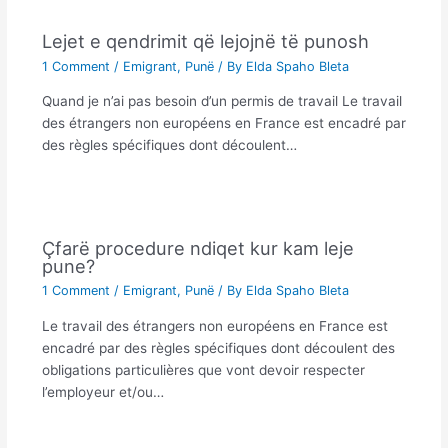
Lejet e qendrimit që lejojnë të punosh
1 Comment
/
Emigrant
,
Punë
/ By
Elda Spaho Bleta
Quand je n’ai pas besoin d’un permis de travail Le travail
des étrangers non européens en France est encadré par
des règles spécifiques dont découlent…
Çfarë procedure ndiqet kur kam leje
pune?
1 Comment
/
Emigrant
,
Punë
/ By
Elda Spaho Bleta
Le travail des étrangers non européens en France est
encadré par des règles spécifiques dont découlent des
obligations particulières que vont devoir respecter
l’employeur et/ou…