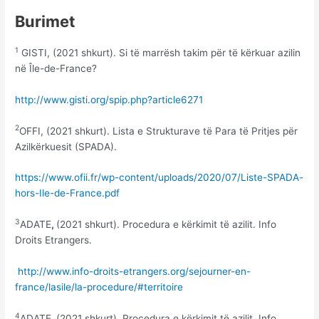
Burimet
1
GISTI, (2021 shkurt). Si të marrësh takim për të kërkuar azilin
në Île-de-France?
http://www.gisti.org/spip.php?article6271
2
OFFI, (2021 shkurt). Lista e Strukturave të Para të Pritjes për
Azilkërkuesit (SPADA).
https://www.ofii.fr/wp-content/uploads/2020/07/Liste-SPADA-
hors-Ile-de-France.pdf
3
ADATE
,
(2021 shkurt). Procedura e kërkimit të azilit. Info
Droits Etrangers.
http://www.info-droits-etrangers.org/sejourner-en-
france/lasile/la-procedure/#territoire
4
ADATE
,
(2021 shkurt). Procedura e kërkimit të azilit. Info