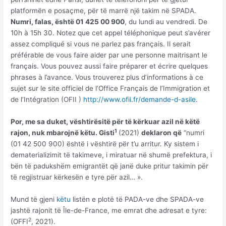
platformën e posaçme, për të marrë një takim në SPADA.
Numri, falas, është 01 425 00 900
, du lundi au vendredi. De
10h à 15h 30. Notez que cet appel téléphonique peut s’avérer
assez compliqué si vous ne parlez pas français. Il serait
préférable de vous faire aider par une personne maitrisant le
français. Vous pouvez aussi faire préparer et écrire quelques
phrases à l’avance. Vous trouverez plus d’informations à ce
sujet sur le site officiel de l’Office Français de l’Immigration et
de l’Intégration (OFII )
http://www.ofii.fr/demande-d-asile
.
Por, me sa duket, vështirësitë për të kërkuar azil në këtë
1
rajon, nuk mbarojnë këtu. Gisti
(2021)
deklaron që
“numri
(01 42 500 900) është i vështirë për t’u arritur. Ky sistem i
dematerializimit të takimeve, i miratuar në shumë prefektura, i
bën të padukshëm emigrantët që janë duke pritur takimin për
të regjistruar kërkesën e tyre për azil… ».
Mund të gjeni
këtu
listën e plotë të PADA-ve dhe SPADA-ve
jashtë rajonit të Île-de-France, me emrat dhe adresat e tyre:
2
(OFFI
, 2021).