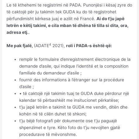
Le të kthehemi te regjistrimi në PADA. Punonjësi i kësaj zyre do
të caktojë për ju takimin tek GUDA ku do të regjistrohet
përfundimisht kërkesa juaj e azilit në Francë.
Ai do t'ju japë
letrën e këtij takimi, e cila mban të dhëna të tilla si dita, ora,
adresa etj.
.
4
Me pak fjalë,
(ADATE
2021),
roli i PADA-s është që:
remplir le formulaire d’enregistrement électronique de la
demande d’asile, qui indique l’identité et la composition
familiale du demandeur d’asile ;
fournir des informations à l’étranger sur la procédure
d’asile ;
• të caktojë një takimin tuaj te GUDA duke përdorur një
kalendar të përbashkët me insitucionet përkatëse;
t'ju japë letrën e takimit te GUDA me vendin, ditën dhe
kohën në të cilën duhet të shkoni;
t’ju bëjë fotografi për dokumente ose t’ju paguajë
shpenzimet e tyre. Këto foto do t’ju nevojiten gjatë
procedurave të mëvonshme.