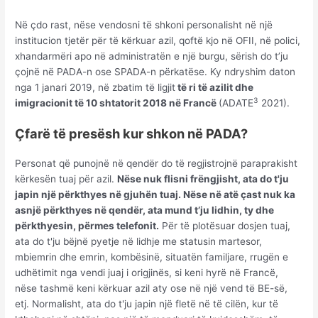
Në çdo rast, nëse vendosni të shkoni personalisht në një
institucion tjetër për të kërkuar azil, qoftë kjo në OFII, në polici,
xhandarmëri apo në administratën e një burgu, sërish do t’ju
çojnë në PADA-n ose SPADA-n përkatëse. Ky ndryshim daton
nga 1 janari 2019, në zbatim të ligjit
të ri të azilit dhe
3
imigracionit të 10 shtatorit 2018 në Francë
(ADATE
2021).
Çfarë të presësh kur shkon në PADA?
Personat që punojnë në qendër do të regjistrojnë paraprakisht
kërkesën tuaj për azil.
Nëse nuk flisni frëngjisht, ata do t'ju
japin një përkthyes në gjuhën tuaj. Nëse në atë çast nuk ka
asnjë përkthyes në qendër, ata mund t’ju lidhin, ty dhe
përkthyesin, përmes telefonit.
Për të plotësuar dosjen tuaj,
ata do t'ju bëjnë pyetje në lidhje me statusin martesor,
mbiemrin dhe emrin, kombësinë, situatën familjare, rrugën e
udhëtimit nga vendi juaj i origjinës, si keni hyrë në Francë,
nëse tashmë keni kërkuar azil aty ose në një vend të BE-së,
etj. Normalisht, ata do t'ju japin një fletë në të cilën, kur të