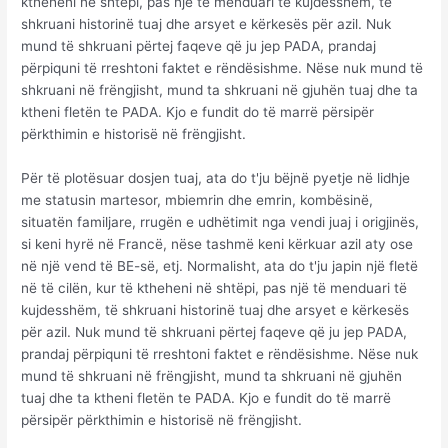
ktheheni në shtëpi, pas një të menduari të kujdesshëm, të
shkruani historinë tuaj dhe arsyet e kërkesës për azil. Nuk
mund të shkruani përtej faqeve që ju jep PADA, prandaj
përpiquni të rreshtoni faktet e rëndësishme. Nëse nuk mund të
shkruani në frëngjisht, mund ta shkruani në gjuhën tuaj dhe ta
ktheni fletën te PADA. Kjo e fundit do të marrë përsipër
përkthimin e historisë në frëngjisht.
Për të plotësuar dosjen tuaj, ata do t'ju bëjnë pyetje në lidhje
me statusin martesor, mbiemrin dhe emrin, kombësinë,
situatën familjare, rrugën e udhëtimit nga vendi juaj i origjinës,
si keni hyrë në Francë, nëse tashmë keni kërkuar azil aty ose
në një vend të BE-së, etj. Normalisht, ata do t'ju japin një fletë
në të cilën, kur të ktheheni në shtëpi, pas një të menduari të
kujdesshëm, të shkruani historinë tuaj dhe arsyet e kërkesës
për azil. Nuk mund të shkruani përtej faqeve që ju jep PADA,
prandaj përpiquni të rreshtoni faktet e rëndësishme. Nëse nuk
mund të shkruani në frëngjisht, mund ta shkruani në gjuhën
tuaj dhe ta ktheni fletën te PADA. Kjo e fundit do të marrë
përsipër përkthimin e historisë në frëngjisht.