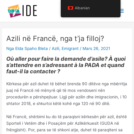
Kalo
Menu
Albanian
tek
përmbajtja
krye
Azili në Francë, nga t’ja filloj?
Nga
Elda Spaho Bleta
/
Azili
,
Emigrant
/
Mars 26, 2021
Où aller pour faire la demande d’asile? À quoi
s’attendre en s’adressant à la PADA et quand
faut-il la contacter ?
Kërkesa për azil duhet të bëhet brenda 90 ditëve nga mbërritja
juaj në Francë në mënyrë që të mos vendoseni nën
procedurën e përshpejtuar. Ligji për azilin dhe imigracionin, i 10
shtator 2018, e shkurtoi këtë kohë nga 120 në 90 ditë.
Në Francë, shërbimi ku do të paraqisni kërkesën për azil, është
Sporteli i Vetëm dhe i Posaçëm për Azilkërkuesit (GUDA në
frëngjisht). Por, para se të shkoni atje, duhet të paraqiteni sa