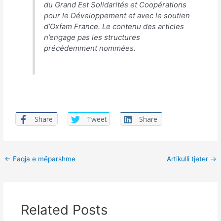
du Grand Est Solidarités et Coopérations
pour le Développement et avec le soutien
d’Oxfam France. Le contenu des articles
n’engage pas les structures
précédemment nommées.
Share
Tweet
Share
Post
←
Faqja e mëparshme
Artikulli tjeter
→
navigation
Related Posts