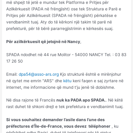
më shpejt të jetë e mundur tek Platforma e Pritjes për
Azilkërkuesit (PADA në frëngjisht) ose tek Struktura e Parë e
Pritjes për Azilkërkuesit (SPADA në frëngjisht) përkatëse e
vendbanimit tuaj. Aty do të kërkoni një takim të parë në
prefekturë, për të bërë pararregjistrimin e kërkesës suaj.
Për azilkërkuesit që jetojnë në Nancy
,
SPADA ndodhet në 44 rue Molitor - 54000 NANCY Tel. : 03 83
17 26 50
Email:
dpa54@asso-ars.org
Kjo strukturë është e mirënjohur
në qytet me emrin "ARS" dhe
këtu
keni faqen e saj zyrtare në
internet, me informacione që mund t’ju jenë të dobishme.
Në disa rajone të Francës
nuk ka PADA apo SPADA.
. Në këtë
rast duhet të shkoni drejt e tek prefektura e vendbanimit tuaj.
Si vous souhaitez demander l’asile dans l’une des
préfectures d’Île-de-France, vous devez téléphoner
, ku
përfshihet edhe Parisi, duhet të telefononi për të gjetur