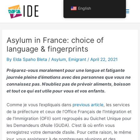
Skip
Main
English
to
content
Men
Asylum in France: choice of
language & fingerprints
By
Elda Spaho Bleta
/
Asylum
,
Emigrant
/
April 22, 2021
Préparez-vous moralement pour une longue et fatigante
journée pleine d’émotions avec des personnes que vous ne
connaissez pas. N’oubliez pas de prévoir aliments, boisson
et tout ce qui est utile pour vous et vos enfants.
Comme je vous l’expliquais dans
previous article
, les services
de la préfecture et ceux de l’Office Français de l’Intégration et
de l’Immigration (OFII) sont regroupés au Guichet Unique pour
les Demandeurs d’Asile (GUDA). C’est là où enfin vous
enregistrez votre demande d’asile. Pour cette raison, le même
jour, vous assisterez à de nombreuses réunions et des